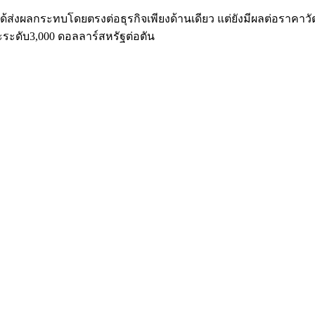
ด้ส่งผลกระทบโดยตรงต่อธุรกิจเพียงด้านเดียว แต่ยังมีผลต่อราคาวัตถุ
ะระดับ3,000 ดอลลาร์สหรัฐต่อตัน
ีการสั่งซื้อวัตถุดิบล่วงหน้า ส่งผลให้ต้นทุนวัตถุดิบที่ปรับเพิ่มข
ทุนจะเริ่มผ่อนคลายในไตรมาส 4/2569
งครามขึ้น โดยไม่ได้ส่งผลกระทบต่อคำสั่งซื้อหรือความต้องการ
ื่องจากผลกระทบด้านต้นทุนจะเริ่มสะท้อนชัดเจนในไตรมาส
3
จากวัตถ
อว่าผลการดำเนินงานจะกลับมาปรับตัวดีขึ้นได้ในช่วงไตรมาส 4
่วงเดียวกันของปีก่อน และบริษัทเชื่อว่ายังสามารถรักษาระดับคว