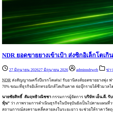
NDR ยอดขายยางเข้าเป้า ส่งซิกอิเล็กโตเกิ
27 มิถุนายน 2026
27 มิถุนายน 2026
adminndrweb
ข่า
NDR
ส่งสัญญาณครึ่งปีแรกโตเด่น! รับอานิสงส์ยอดขายยางพุ่ง ฟาก
70% ขณะที่ธุรกิจอิเล็กทรอนิกส์โตเกินคาด จ่อบุ๊กรายได้ชีวมวล
นายชัยสิทธิ์ สัมฤทธิวณิชชา
กรรมการผู้จัดการ
บริษัท เอ็น.ดี. ร
หุ้น”
ว่า ภาพรวมการดำเนินธุรกิจในปัจจุบันยังเป็นไปตามแผนที
สถานการณ์สงครามคลี่คลายลงในระยะยาว จะช่วยให้ราคาวัตถุด