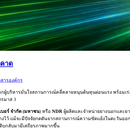
นคาด
วสารองค์กร
ผู้บริหารมั่นใจสถานการณ์คลี่คลายหนุนต้นทุนผ่อนแรง พร้อมเร่งเค
ไตรมาส 3
ับเบอร์ จำกัด (มหาชน
) หรือ
NDR
ผู้ผลิตและจำหน่ายยางนอกและย
่วางไว้ แม้จะมีปัจจัยกดดันจากสถานการณ์ความขัดแย้งในตะวันออ
ิบกลับมามีเสถียรภาพมากขึ้น