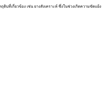
ดิบที่เกี่ยวข้อง เช่น ยางสังเคราะห์ ซึ่งในช่วงเกิดความขัดแย้ง
ึ้นในช่วงที่ผ่านมาเริ่มสะท้อนเข้ามาในงบการเงินช่วงไตรมาส 3
ของตลาดอย่างมีนัยสำคัญ
ุดิบที่ซื้อไว้ล่วงหน้า ขณะที่ซัพพลายเออร์ยังมีสต๊อกวัตถุดิบ
ามสามารถของอัตรากำไรขั้นต้น
(Gross Profit Margin)
ได้ แม้ยังไม่