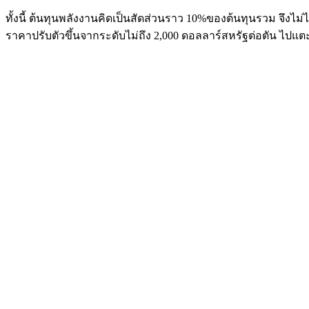
ทั้งนี้ ต้นทุนพลังงานคิดเป็นสัดส่วนราว 10%ของต้นทุนรวม จึงไม่ไ
ราคาปรับตัวขึ้นจากระดับไม่ถึง 2,000 ดอลลาร์สหรัฐต่อตัน ไปแต
แนวโน้มผลการดำเนินงานไตรมาส 3/2569
คาดว่าจะได้รับผลกระทบจากต้นทุนวัตถุดิบบางส่วน เนื่องจากบริษัทม
อย่างไรก็ตาม หากสถานการณ์สงครามยุติลง เชื่อว่าภาพรวมต้น
ด้านยอดขายยังคงเป็นไปตามแผนที่วางไว้ แม้จะเกิดสถานการณ์ส
ภาพรวมครึ่งหลังปี 2569
คาดว่าผลการดำเนินงานอาจชะลอตัวเมื่อเทียบกับครึ่งปีแรก เน
ต้นทุนสูงอยู่ อย่างไรก็ตาม หากปัจจัยด้านสงครามคลี่คลาย เชื่
ขณะที่ผลการดำเนินงานครึ่งปีแรก 2569 คาดว่าจะเติบโตดีกว่าช